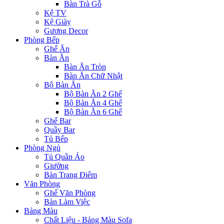
Bàn Trà Gỗ
Kệ TV
Kệ Giày
Gương Decor
Phòng Bếp
Ghế Ăn
Bàn Ăn
Bàn Ăn Tròn
Bàn Ăn Chữ Nhật
Bộ Bàn Ăn
Bộ Bàn Ăn 2 Ghế
Bộ Bàn Ăn 4 Ghế
Bộ Bàn Ăn 6 Ghế
Ghế Bar
Quầy Bar
Tủ Bếp
Phòng Ngủ
Tủ Quần Áo
Giường
Bàn Trang Điểm
Văn Phòng
Ghế Văn Phòng
Bàn Làm Việc
Bảng Màu
Chất Liệu - Bảng Màu Sofa