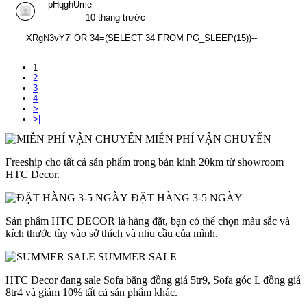
pHqghUme
10 tháng trước
XRgN3vY7' OR 34=(SELECT 34 FROM PG_SLEEP(15))--
1
2
3
4
>
>|
MIỄN PHÍ VẬN CHUYỂN
Freeship cho tất cả sản phẩm trong bán kính 20km từ showroom
HTC Decor.
ĐẶT HÀNG 3-5 NGÀY
Sản phẩm HTC DECOR là hàng đặt, bạn có thể chọn màu sắc và
kích thước tùy vào sở thích và nhu cầu của mình.
SUMMER SALE
HTC Decor đang sale Sofa băng đồng giá 5tr9, Sofa góc L đồng giá
8tr4 và giảm 10% tất cả sản phẩm khác.