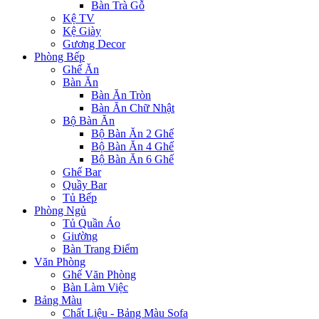
Bàn Trà Gỗ
Kệ TV
Kệ Giày
Gương Decor
Phòng Bếp
Ghế Ăn
Bàn Ăn
Bàn Ăn Tròn
Bàn Ăn Chữ Nhật
Bộ Bàn Ăn
Bộ Bàn Ăn 2 Ghế
Bộ Bàn Ăn 4 Ghế
Bộ Bàn Ăn 6 Ghế
Ghế Bar
Quầy Bar
Tủ Bếp
Phòng Ngủ
Tủ Quần Áo
Giường
Bàn Trang Điểm
Văn Phòng
Ghế Văn Phòng
Bàn Làm Việc
Bảng Màu
Chất Liệu - Bảng Màu Sofa