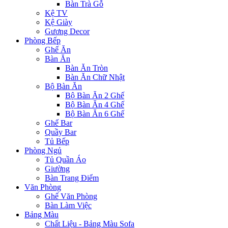
Bàn Trà Gỗ
Kệ TV
Kệ Giày
Gương Decor
Phòng Bếp
Ghế Ăn
Bàn Ăn
Bàn Ăn Tròn
Bàn Ăn Chữ Nhật
Bộ Bàn Ăn
Bộ Bàn Ăn 2 Ghế
Bộ Bàn Ăn 4 Ghế
Bộ Bàn Ăn 6 Ghế
Ghế Bar
Quầy Bar
Tủ Bếp
Phòng Ngủ
Tủ Quần Áo
Giường
Bàn Trang Điểm
Văn Phòng
Ghế Văn Phòng
Bàn Làm Việc
Bảng Màu
Chất Liệu - Bảng Màu Sofa