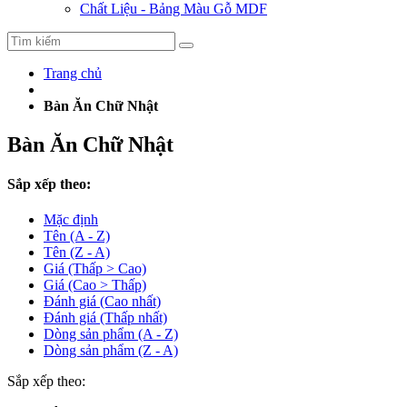
Chất Liệu - Bảng Màu Gỗ MDF
Trang chủ
Bàn Ăn Chữ Nhật
Bàn Ăn Chữ Nhật
Sắp xếp theo:
Mặc định
Tên (A - Z)
Tên (Z - A)
Giá (Thấp > Cao)
Giá (Cao > Thấp)
Đánh giá (Cao nhất)
Đánh giá (Thấp nhất)
Dòng sản phẩm (A - Z)
Dòng sản phẩm (Z - A)
Sắp xếp theo: