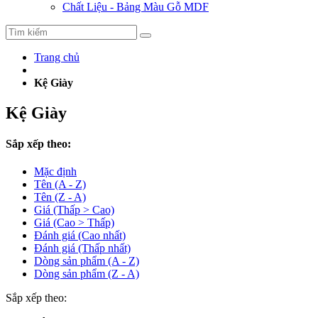
Chất Liệu - Bảng Màu Gỗ MDF
Trang chủ
Kệ Giày
Kệ Giày
Sắp xếp theo:
Mặc định
Tên (A - Z)
Tên (Z - A)
Giá (Thấp > Cao)
Giá (Cao > Thấp)
Đánh giá (Cao nhất)
Đánh giá (Thấp nhất)
Dòng sản phẩm (A - Z)
Dòng sản phẩm (Z - A)
Sắp xếp theo: