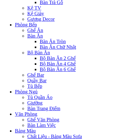
Bàn Trà Gỗ
Kệ TV
Kệ Giày
Gương Decor
Phòng Bếp
Ghế Ăn
Bàn Ăn
Bàn Ăn Tròn
Bàn Ăn Chữ Nhật
Bộ Bàn Ăn
Bộ Bàn Ăn 2 Ghế
Bộ Bàn Ăn 4 Ghế
Bộ Bàn Ăn 6 Ghế
Ghế Bar
Quầy Bar
Tủ Bếp
Phòng Ngủ
Tủ Quần Áo
Giường
Bàn Trang Điểm
Văn Phòng
Ghế Văn Phòng
Bàn Làm Việc
Bảng Màu
Chất Liệu - Bảng Màu Sofa