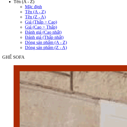
Tên (A - Z)
Mặc định
Tên (A - Z)
Tên (Z - A)
Giá (Thấp > Cao)
Giá (Cao > Thấp)
Đánh giá (Cao nhất)
Đánh giá (Thấp nhất)
Dòng sản phẩm (A - Z)
Dòng sản phẩm (Z - A)
GHẾ SOFA