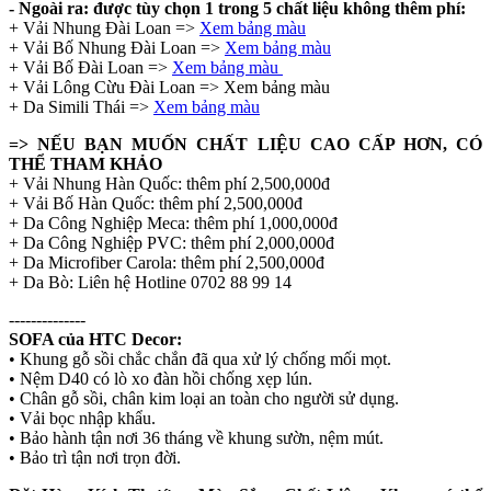
- Ngoài ra: được tùy chọn 1 trong 5 chất liệu không thêm phí:
+ Vải Nhung Đài Loan =>
Xem bảng màu
+ Vải Bố Nhung Đài Loan =>
Xem bảng màu
+ Vải Bố Đài Loan =>
Xem bảng màu
+ Vải Lông Cừu Đài Loan => Xem bảng màu
+ Da Simili Thái =>
Xem bảng màu
=> NẾU BẠN MUỐN CHẤT LIỆU CAO CẤP HƠN, CÓ
THỂ THAM KHẢO
+ Vải Nhung Hàn Quốc: thêm phí 2,500,000đ
+ Vải Bố Hàn Quốc: thêm phí 2,500,000đ
+ Da Công Nghiệp Meca: thêm phí 1,000,000đ
+ Da Công Nghiệp PVC: thêm phí 2,000,000đ
+ Da Microfiber Carola: thêm phí 2,500,000đ
+ Da Bò: Liên hệ Hotline 0702 88 99 14
--------------
SOFA của HTC Decor:
• Khung gỗ sồi chắc chắn đã qua xử lý chống mối mọt.
• Nệm D40 có lò xo đàn hồi chống xẹp lún.
• Chân gỗ sồi, chân kim loại an toàn cho người sử dụng.
• Vải bọc nhập khẩu.
• Bảo hành tận nơi 36 tháng về khung sườn, nệm mút.
• Bảo trì tận nơi trọn đời.