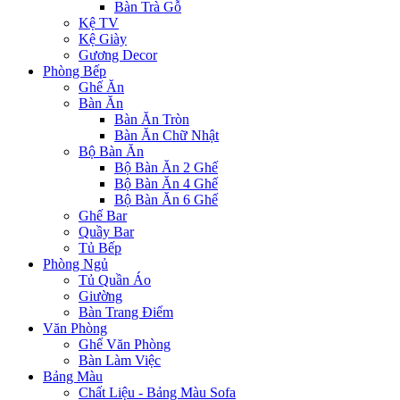
Bàn Trà Gỗ
Kệ TV
Kệ Giày
Gương Decor
Phòng Bếp
Ghế Ăn
Bàn Ăn
Bàn Ăn Tròn
Bàn Ăn Chữ Nhật
Bộ Bàn Ăn
Bộ Bàn Ăn 2 Ghế
Bộ Bàn Ăn 4 Ghế
Bộ Bàn Ăn 6 Ghế
Ghế Bar
Quầy Bar
Tủ Bếp
Phòng Ngủ
Tủ Quần Áo
Giường
Bàn Trang Điểm
Văn Phòng
Ghế Văn Phòng
Bàn Làm Việc
Bảng Màu
Chất Liệu - Bảng Màu Sofa