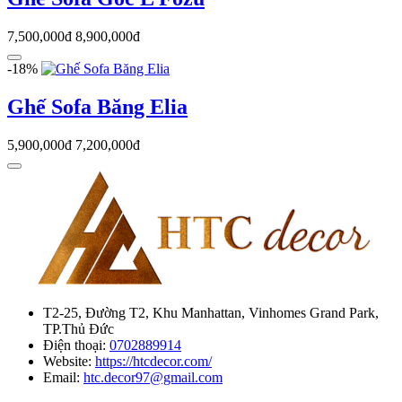
7,500,000đ
8,900,000đ
-18%
Ghế Sofa Băng Elia
5,900,000đ
7,200,000đ
T2-25, Đường T2, Khu Manhattan, Vinhomes Grand Park,
TP.Thủ Đức
Điện thoại:
0702889914
Website:
https://htcdecor.com/
Email:
htc.decor97@gmail.com