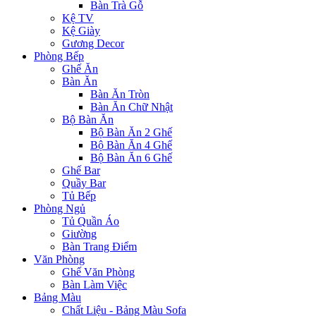
Bàn Trà Gỗ
Kệ TV
Kệ Giày
Gương Decor
Phòng Bếp
Ghế Ăn
Bàn Ăn
Bàn Ăn Tròn
Bàn Ăn Chữ Nhật
Bộ Bàn Ăn
Bộ Bàn Ăn 2 Ghế
Bộ Bàn Ăn 4 Ghế
Bộ Bàn Ăn 6 Ghế
Ghế Bar
Quầy Bar
Tủ Bếp
Phòng Ngủ
Tủ Quần Áo
Giường
Bàn Trang Điểm
Văn Phòng
Ghế Văn Phòng
Bàn Làm Việc
Bảng Màu
Chất Liệu - Bảng Màu Sofa