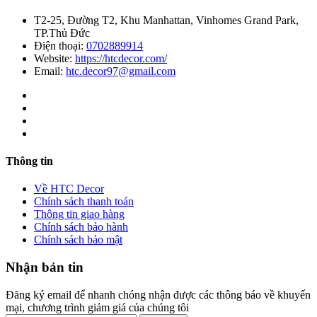
T2-25, Đường T2, Khu Manhattan, Vinhomes Grand Park,
TP.Thủ Đức
Điện thoại:
0702889914
Website:
https://htcdecor.com/
Email:
htc.decor97@gmail.com
Thông tin
Về HTC Decor
Chính sách thanh toán
Thông tin giao hàng
Chính sách bảo hành
Chính sách bảo mật
Nhận bản tin
Đăng ký email để nhanh chóng nhận được các thông báo về khuyến
mại, chương trình giảm giá của chúng tôi