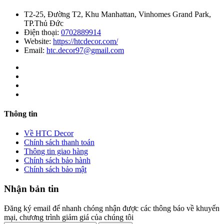
T2-25, Đường T2, Khu Manhattan, Vinhomes Grand Park,
TP.Thủ Đức
Điện thoại:
0702889914
Website:
https://htcdecor.com/
Email:
htc.decor97@gmail.com
Thông tin
Về HTC Decor
Chính sách thanh toán
Thông tin giao hàng
Chính sách bảo hành
Chính sách bảo mật
Nhận bản tin
Đăng ký email để nhanh chóng nhận được các thông báo về khuyến
mại, chương trình giảm giá của chúng tôi