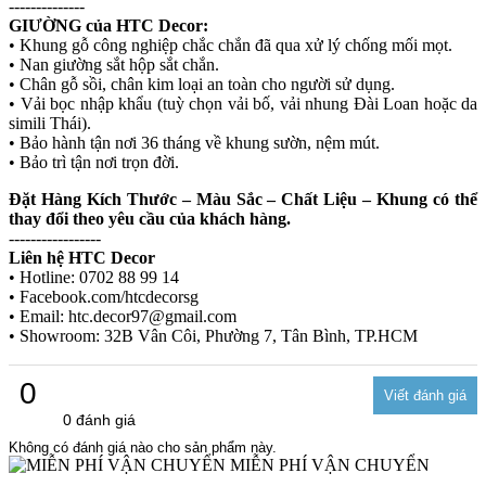
--------------
GIƯỜNG của HTC Decor:
• Khung gỗ công nghiệp chắc chắn đã qua xử lý chống mối mọt.
• Nan giường sắt hộp sắt chắn.
• Chân gỗ sồi, chân kim loại an toàn cho người sử dụng.
• Vải bọc nhập khẩu (tuỳ chọn vải bố, vải nhung Đài Loan hoặc da
simili Thái).
• Bảo hành tận nơi 36 tháng về khung sườn, nệm mút.
• Bảo trì tận nơi trọn đời.
Đặt Hàng Kích Thước – Màu Sắc – Chất Liệu – Khung có thể
thay đổi theo yêu cầu của khách hàng.
-----------------
Liên hệ HTC Decor
• Hotline: 0702 88 99 14
• Facebook.com/htcdecorsg
• Email: htc.decor97@gmail.com
• Showroom: 32B Vân Côi, Phường 7, Tân Bình, TP.HCM
0
0 đánh giá
Không có đánh giá nào cho sản phẩm này.
MIỄN PHÍ VẬN CHUYỂN