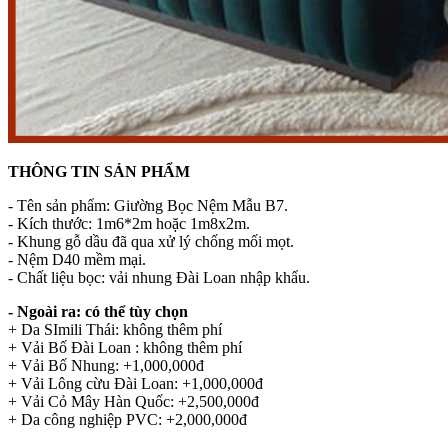
THÔNG TIN SẢN PHẨM
- Tên sản phẩm: Giường Bọc Nệm Mẫu B7.
- Kích thước: 1m6*2m hoặc 1m8x2m.
- Khung gỗ dầu đã qua xử lý chống mối mọt.
- Nệm D40 mềm mại.
- Chất liệu bọc: vải nhung Đài Loan nhập khẩu.
- Ngoài ra: có thể tùy chọn
+ Da SImili Thái: không thêm phí
+ Vải Bố Đài Loan : không thêm phí
+ Vải Bố Nhung: +1,000,000đ
+ Vải Lông cừu Đài Loan: +1,000,000đ
+ Vải Cỏ Mây Hàn Quốc: +2,500,000đ
+ Da công nghiệp PVC: +2,000,000đ