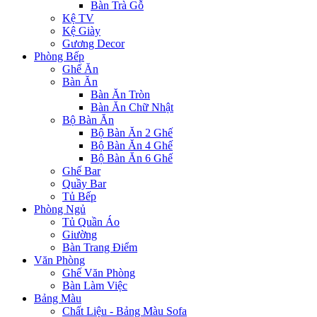
Bàn Trà Gỗ
Kệ TV
Kệ Giày
Gương Decor
Phòng Bếp
Ghế Ăn
Bàn Ăn
Bàn Ăn Tròn
Bàn Ăn Chữ Nhật
Bộ Bàn Ăn
Bộ Bàn Ăn 2 Ghế
Bộ Bàn Ăn 4 Ghế
Bộ Bàn Ăn 6 Ghế
Ghế Bar
Quầy Bar
Tủ Bếp
Phòng Ngủ
Tủ Quần Áo
Giường
Bàn Trang Điểm
Văn Phòng
Ghế Văn Phòng
Bàn Làm Việc
Bảng Màu
Chất Liệu - Bảng Màu Sofa