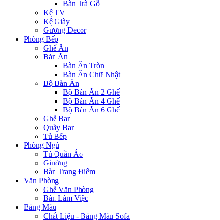
Bàn Trà Gỗ
Kệ TV
Kệ Giày
Gương Decor
Phòng Bếp
Ghế Ăn
Bàn Ăn
Bàn Ăn Tròn
Bàn Ăn Chữ Nhật
Bộ Bàn Ăn
Bộ Bàn Ăn 2 Ghế
Bộ Bàn Ăn 4 Ghế
Bộ Bàn Ăn 6 Ghế
Ghế Bar
Quầy Bar
Tủ Bếp
Phòng Ngủ
Tủ Quần Áo
Giường
Bàn Trang Điểm
Văn Phòng
Ghế Văn Phòng
Bàn Làm Việc
Bảng Màu
Chất Liệu - Bảng Màu Sofa