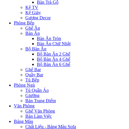
Bàn Trà Gỗ
Kệ TV
Kệ Giày
Gương Decor
Phòng Bếp
Ghế Ăn
Bàn Ăn
Bàn Ăn Tròn
Bàn Ăn Chữ Nhật
Bộ Bàn Ăn
Bộ Bàn Ăn 2 Ghế
Bộ Bàn Ăn 4 Ghế
Bộ Bàn Ăn 6 Ghế
Ghế Bar
Quầy Bar
Tủ Bếp
Phòng Ngủ
Tủ Quần Áo
Giường
Bàn Trang Điểm
Văn Phòng
Ghế Văn Phòng
Bàn Làm Việc
Bảng Màu
Chất Liệu - Bảng Màu Sofa