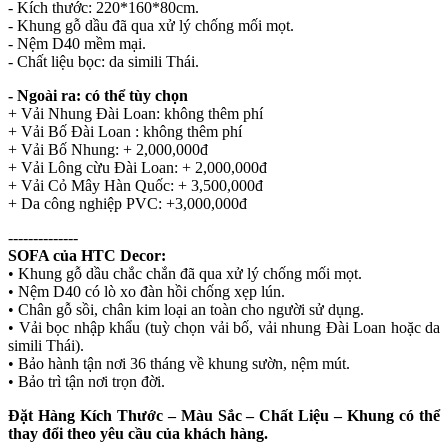
- Kích thước: 220*160*80cm.
- Khung gỗ dầu đã qua xử lý chống mối mọt.
- Nệm D40 mềm mại.
- Chất liệu bọc: da simili Thái.
- Ngoài ra: có thể tùy chọn
+ Vải Nhung Đài Loan: không thêm phí
+ Vải Bố Đài Loan : không thêm phí
+ Vải Bố Nhung: + 2,000,000đ
+ Vải Lông cừu Đài Loan: + 2,000,000đ
+ Vải Cỏ Mây Hàn Quốc: + 3,500,000đ
+ Da công nghiệp PVC: +3,000,000đ
--------------
SOFA của HTC Decor:
• Khung gỗ dầu chắc chắn đã qua xử lý chống mối mọt.
• Nệm D40 có lò xo đàn hồi chống xẹp lún.
• Chân gỗ sồi, chân kim loại an toàn cho người sử dụng.
• Vải bọc nhập khẩu (tuỳ chọn vải bố, vải nhung Đài Loan hoặc da
simili Thái).
• Bảo hành tận nơi 36 tháng về khung sườn, nệm mút.
• Bảo trì tận nơi trọn đời.
Đặt Hàng Kích Thước – Màu Sắc – Chất Liệu – Khung có thể
thay đổi theo yêu cầu của khách hàng.