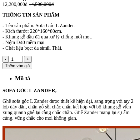
12,200,000đ
14,500,000đ
THÔNG TIN SẢN PHẨM
- Tên sản phẩm: Sofa Góc L Zander.
- Kích thước: 220*160*80cm.
- Khung gỗ dầu đã qua xử lý chống mối mọt.
- Nệm D40 mềm mại.
- Chất liệu bọc: da simili Thái.
-
+
Thêm vào giỏ
Mô tả
SOFA GÓC L ZANDER,
Ghế sofa góc L Zander được thiết kế hiện đại, sang trọng với tay 2
lớp dày dặn, chân gỗ sồi chắc chắn kết hợp với bộ khung gỗ viền
xung quanh ghế lại càng chắc chắn. Ghế Zander mang lại sự ấm
cúng, vững chắc cho mọi không gian.