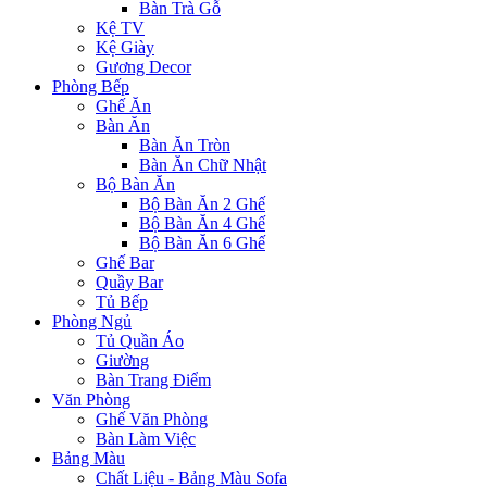
Bàn Trà Gỗ
Kệ TV
Kệ Giày
Gương Decor
Phòng Bếp
Ghế Ăn
Bàn Ăn
Bàn Ăn Tròn
Bàn Ăn Chữ Nhật
Bộ Bàn Ăn
Bộ Bàn Ăn 2 Ghế
Bộ Bàn Ăn 4 Ghế
Bộ Bàn Ăn 6 Ghế
Ghế Bar
Quầy Bar
Tủ Bếp
Phòng Ngủ
Tủ Quần Áo
Giường
Bàn Trang Điểm
Văn Phòng
Ghế Văn Phòng
Bàn Làm Việc
Bảng Màu
Chất Liệu - Bảng Màu Sofa