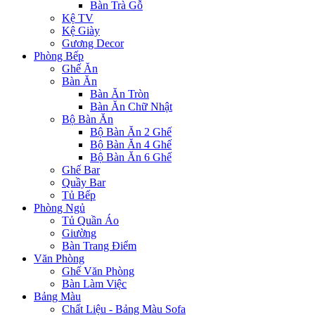
Bàn Trà Gỗ
Kệ TV
Kệ Giày
Gương Decor
Phòng Bếp
Ghế Ăn
Bàn Ăn
Bàn Ăn Tròn
Bàn Ăn Chữ Nhật
Bộ Bàn Ăn
Bộ Bàn Ăn 2 Ghế
Bộ Bàn Ăn 4 Ghế
Bộ Bàn Ăn 6 Ghế
Ghế Bar
Quầy Bar
Tủ Bếp
Phòng Ngủ
Tủ Quần Áo
Giường
Bàn Trang Điểm
Văn Phòng
Ghế Văn Phòng
Bàn Làm Việc
Bảng Màu
Chất Liệu - Bảng Màu Sofa