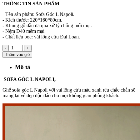
THÔNG TIN SẢN PHẨM
- Tên sản phẩm: Sofa Góc L Napoli.
- Kích thước: 220*160*80cm.
- Khung gỗ dầu đã qua xử lý chống mối mọt.
- Nệm D40 mềm mại.
- Chất liệu bọc: vải lông cừu Đài Loan.
-
+
Thêm vào giỏ
Mô tả
SOFA GÓC L NAPOLI,
Ghế sofa góc L Napoli với vải lông cừu màu xanh rêu chắc chắn sẽ
mang lại vẻ đẹp độc đáo cho mọi không gian phòng khách.