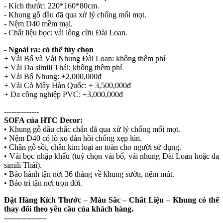
- Kích thước: 220*160*80cm.
- Khung gỗ dầu đã qua xử lý chống mối mọt.
- Nệm D40 mềm mại.
- Chất liệu bọc: vải lông cừu Đài Loan.
- Ngoài ra: có thể tùy chọn
+ Vải Bố và Vải Nhung Đài Loan: không thêm phí
+ Vải Da simili Thái: không thêm phí
+ Vải Bố Nhung: +2,000,000đ
+ Vải Cỏ Mây Hàn Quốc: + 3,500,000đ
+ Da công nghiệp PVC: +3,000,000đ
--------------
SOFA của HTC Decor:
• Khung gỗ dầu chắc chắn đã qua xử lý chống mối mọt.
• Nệm D40 có lò xo đàn hồi chống xẹp lún.
• Chân gỗ sồi, chân kim loại an toàn cho người sử dụng.
• Vải bọc nhập khẩu (tuỳ chọn vải bố, vải nhung Đài Loan hoặc da
simili Thái).
• Bảo hành tận nơi 36 tháng về khung sườn, nệm mút.
• Bảo trì tận nơi trọn đời.
Đặt Hàng Kích Thước – Màu Sắc – Chất Liệu – Khung có thể
thay đổi theo yêu cầu của khách hàng.
-----------------