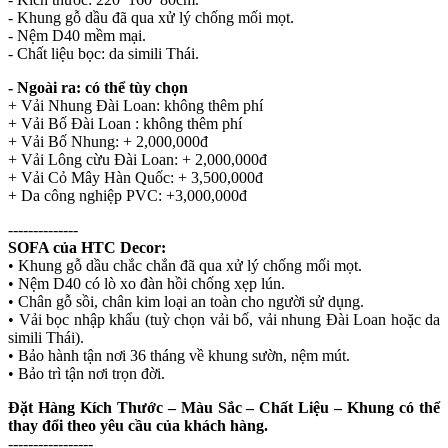
- Khung gỗ dầu đã qua xử lý chống mối mọt.
- Nệm D40 mềm mại.
- Chất liệu bọc: da simili Thái.
- Ngoài ra: có thể tùy chọn
+ Vải Nhung Đài Loan: không thêm phí
+ Vải Bố Đài Loan : không thêm phí
+ Vải Bố Nhung: + 2,000,000đ
+ Vải Lông cừu Đài Loan: + 2,000,000đ
+ Vải Cỏ Mây Hàn Quốc: + 3,500,000đ
+ Da công nghiệp PVC: +3,000,000đ
--------------
SOFA của HTC Decor:
• Khung gỗ dầu chắc chắn đã qua xử lý chống mối mọt.
• Nệm D40 có lò xo đàn hồi chống xẹp lún.
• Chân gỗ sồi, chân kim loại an toàn cho người sử dụng.
• Vải bọc nhập khẩu (tuỳ chọn vải bố, vải nhung Đài Loan hoặc da
simili Thái).
• Bảo hành tận nơi 36 tháng về khung sườn, nệm mút.
• Bảo trì tận nơi trọn đời.
Đặt Hàng Kích Thước – Màu Sắc – Chất Liệu – Khung có thể
thay đổi theo yêu cầu của khách hàng.
-----------------