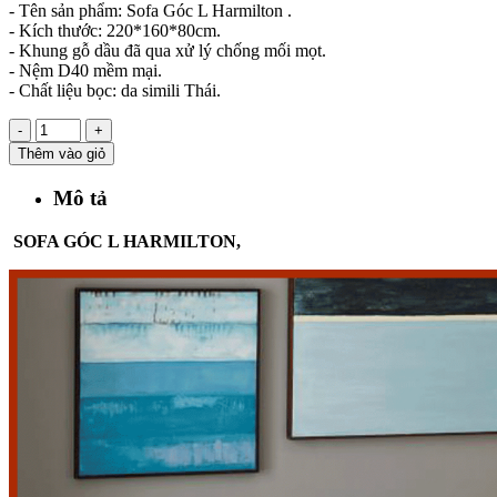
- Tên sản phẩm: Sofa Góc L Harmilton .
- Kích thước: 220*160*80cm.
- Khung gỗ dầu đã qua xử lý chống mối mọt.
- Nệm D40 mềm mại.
- Chất liệu bọc: da simili Thái.
-
+
Thêm vào giỏ
Mô tả
SOFA GÓC L HARMILTON,