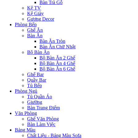
Bàn Trà Gỗ
Kệ TV
Kệ Giày
Gương Decor
Phòng Bếp
Ghế Ăn
Bàn Ăn
Bàn Ăn Tròn
Bàn Ăn Chữ Nhật
Bộ Bàn Ăn
Bộ Bàn Ăn 2 Ghế
Bộ Bàn Ăn 4 Ghế
Bộ Bàn Ăn 6 Ghế
Ghế Bar
Quầy Bar
Tủ Bếp
Phòng Ngủ
Tủ Quần Áo
Giường
Bàn Trang Điểm
Văn Phòng
Ghế Văn Phòng
Bàn Làm Việc
Bảng Màu
Chất Liệu - Bảng Màu Sofa