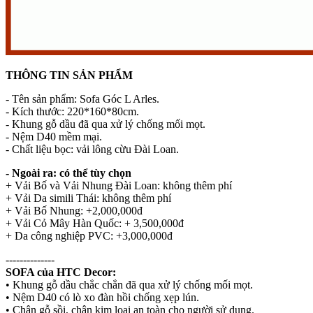
THÔNG TIN SẢN PHẨM
- Tên sản phẩm: Sofa Góc L Arles.
- Kích thước: 220*160*80cm.
- Khung gỗ dầu đã qua xử lý chống mối mọt.
- Nệm D40 mềm mại.
- Chất liệu bọc: vải lông cừu Đài Loan.
- Ngoài ra: có thể tùy chọn
+ Vải Bố và Vải Nhung Đài Loan: không thêm phí
+ Vải Da simili Thái: không thêm phí
+ Vải Bố Nhung: +2,000,000đ
+ Vải Cỏ Mây Hàn Quốc: + 3,500,000đ
+ Da công nghiệp PVC: +3,000,000đ
--------------
SOFA của HTC Decor:
• Khung gỗ dầu chắc chắn đã qua xử lý chống mối mọt.
• Nệm D40 có lò xo đàn hồi chống xẹp lún.
• Chân gỗ sồi, chân kim loại an toàn cho người sử dụng.