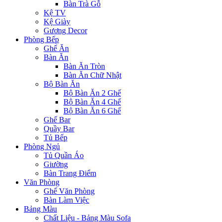
Bàn Trà Gỗ
Kệ TV
Kệ Giày
Gương Decor
Phòng Bếp
Ghế Ăn
Bàn Ăn
Bàn Ăn Tròn
Bàn Ăn Chữ Nhật
Bộ Bàn Ăn
Bộ Bàn Ăn 2 Ghế
Bộ Bàn Ăn 4 Ghế
Bộ Bàn Ăn 6 Ghế
Ghế Bar
Quầy Bar
Tủ Bếp
Phòng Ngủ
Tủ Quần Áo
Giường
Bàn Trang Điểm
Văn Phòng
Ghế Văn Phòng
Bàn Làm Việc
Bảng Màu
Chất Liệu - Bảng Màu Sofa