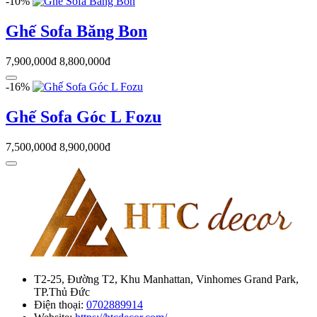
-10%
Ghế Sofa Băng Bon
7,900,000đ
8,800,000đ
-16%
Ghế Sofa Góc L Fozu
7,500,000đ
8,900,000đ
T2-25, Đường T2, Khu Manhattan, Vinhomes Grand Park,
TP.Thủ Đức
Điện thoại:
0702889914