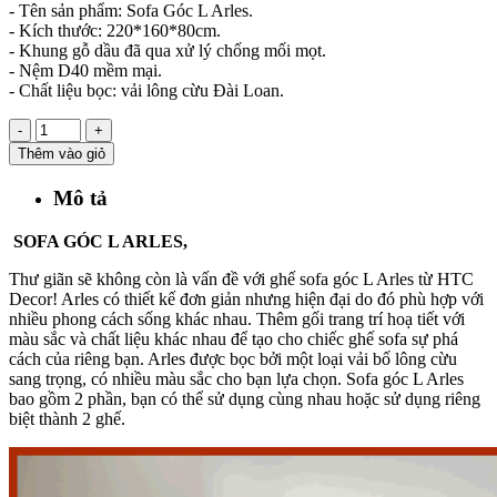
- Tên sản phẩm: Sofa Góc L Arles.
- Kích thước: 220*160*80cm.
- Khung gỗ dầu đã qua xử lý chống mối mọt.
- Nệm D40 mềm mại.
- Chất liệu bọc: vải lông cừu Đài Loan.
-
+
Thêm vào giỏ
Mô tả
SOFA GÓC L ARLES,
Thư giãn sẽ không còn là vấn đề với ghế sofa góc L Arles từ HTC
Decor! Arles có thiết kế đơn giản nhưng hiện đại do đó phù hợp với
nhiều phong cách sống khác nhau. Thêm gối trang trí hoạ tiết với
màu sắc và chất liệu khác nhau để tạo cho chiếc ghế sofa sự phá
cách của riêng bạn. Arles được bọc bởi một loại vải bố lông cừu
sang trọng, có nhiều màu sắc cho bạn lựa chọn. Sofa góc L Arles
bao gồm 2 phần, bạn có thể sử dụng cùng nhau hoặc sử dụng riêng
biệt thành 2 ghế
.