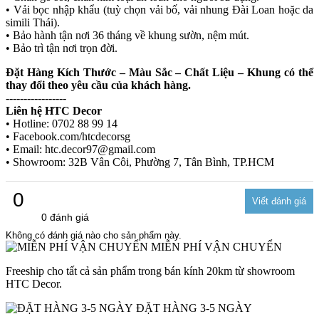
• Vải bọc nhập khẩu (tuỳ chọn vải bố, vải nhung Đài Loan hoặc da
simili Thái).
• Bảo hành tận nơi 36 tháng về khung sườn, nệm mút.
• Bảo trì tận nơi trọn đời.
Đặt Hàng Kích Thước – Màu Sắc – Chất Liệu – Khung có thể
thay đổi theo yêu cầu của khách hàng.
-----------------
Liên hệ HTC Decor
• Hotline: 0702 88 99 14
• Facebook.com/htcdecorsg
• Email: htc.decor97@gmail.com
• Showroom: 32B Vân Côi, Phường 7, Tân Bình, TP.HCM
0
0 đánh giá
Không có đánh giá nào cho sản phẩm này.
MIỄN PHÍ VẬN CHUYỂN
Freeship cho tất cả sản phẩm trong bán kính 20km từ showroom
HTC Decor.
ĐẶT HÀNG 3-5 NGÀY