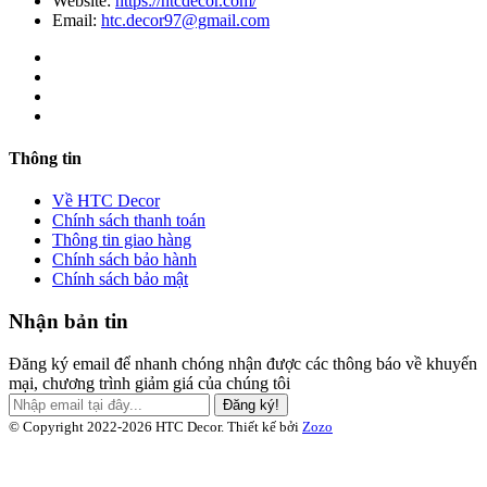
Website:
https://htcdecor.com/
Email:
htc.decor97@gmail.com
Thông tin
Về HTC Decor
Chính sách thanh toán
Thông tin giao hàng
Chính sách bảo hành
Chính sách bảo mật
Nhận bản tin
Đăng ký email để nhanh chóng nhận được các thông báo về khuyến
mại, chương trình giảm giá của chúng tôi
Đăng ký!
© Copyright 2022-2026 HTC Decor.
Thiết kế bởi
Zozo