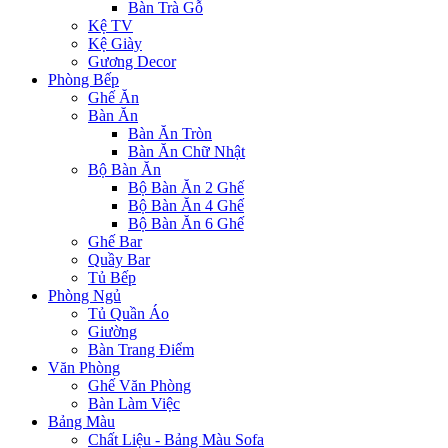
Bàn Trà Gỗ
Kệ TV
Kệ Giày
Gương Decor
Phòng Bếp
Ghế Ăn
Bàn Ăn
Bàn Ăn Tròn
Bàn Ăn Chữ Nhật
Bộ Bàn Ăn
Bộ Bàn Ăn 2 Ghế
Bộ Bàn Ăn 4 Ghế
Bộ Bàn Ăn 6 Ghế
Ghế Bar
Quầy Bar
Tủ Bếp
Phòng Ngủ
Tủ Quần Áo
Giường
Bàn Trang Điểm
Văn Phòng
Ghế Văn Phòng
Bàn Làm Việc
Bảng Màu
Chất Liệu - Bảng Màu Sofa