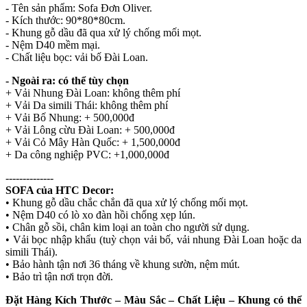
- Tên sản phẩm: Sofa Đơn Oliver.
- Kích thước: 90*80*80cm.
- Khung gỗ dầu đã qua xử lý chống mối mọt.
- Nệm D40 mềm mại.
- Chất liệu bọc: vải bố Đài Loan.
- Ngoài ra: có thể tùy chọn
+ Vải Nhung Đài Loan: không thêm phí
+ Vải Da simili Thái: không thêm phí
+ Vải Bố Nhung: + 500,000đ
+ Vải Lông cừu Đài Loan: + 500,000đ
+ Vải Cỏ Mây Hàn Quốc: + 1,500,000đ
+ Da công nghiệp PVC: +1,000,000đ
--------------
SOFA của HTC Decor:
• Khung gỗ dầu chắc chắn đã qua xử lý chống mối mọt.
• Nệm D40 có lò xo đàn hồi chống xẹp lún.
• Chân gỗ sồi, chân kim loại an toàn cho người sử dụng.
• Vải bọc nhập khẩu (tuỳ chọn vải bố, vải nhung Đài Loan hoặc da
simili Thái).
• Bảo hành tận nơi 36 tháng về khung sườn, nệm mút.
• Bảo trì tận nơi trọn đời.
Đặt Hàng Kích Thước – Màu Sắc – Chất Liệu – Khung có thể