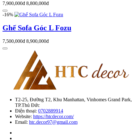
7,900,000đ
8,800,000đ
-16%
Ghế Sofa Góc L Fozu
7,500,000đ
8,900,000đ
T2-25, Đường T2, Khu Manhattan, Vinhomes Grand Park,
TP.Thủ Đức
Điện thoại:
0702889914
Website:
https://htcdecor.com/
Email:
htc.decor97@gmail.com