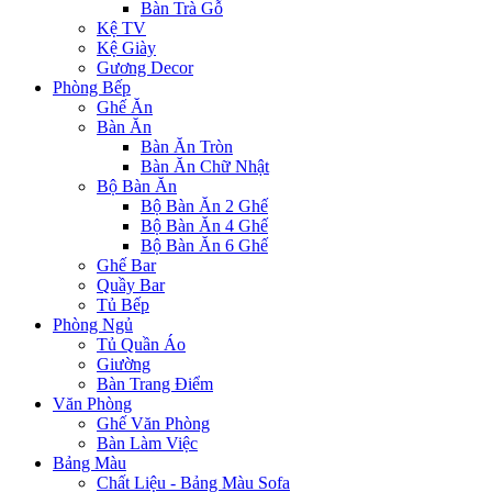
Bàn Trà Gỗ
Kệ TV
Kệ Giày
Gương Decor
Phòng Bếp
Ghế Ăn
Bàn Ăn
Bàn Ăn Tròn
Bàn Ăn Chữ Nhật
Bộ Bàn Ăn
Bộ Bàn Ăn 2 Ghế
Bộ Bàn Ăn 4 Ghế
Bộ Bàn Ăn 6 Ghế
Ghế Bar
Quầy Bar
Tủ Bếp
Phòng Ngủ
Tủ Quần Áo
Giường
Bàn Trang Điểm
Văn Phòng
Ghế Văn Phòng
Bàn Làm Việc
Bảng Màu
Chất Liệu - Bảng Màu Sofa