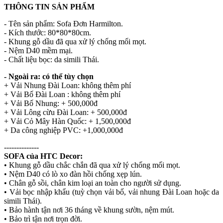
THÔNG TIN SẢN PHẨM
- Tên sản phẩm: Sofa Đơn Harmilton.
- Kích thước: 80*80*80cm.
- Khung gỗ dầu đã qua xử lý chống mối mọt.
- Nệm D40 mềm mại.
- Chất liệu bọc: da simili Thái.
- Ngoài ra: có thể tùy chọn
+ Vải Nhung Đài Loan: không thêm phí
+ Vải Bố Đài Loan : không thêm phí
+ Vải Bố Nhung: + 500,000đ
+ Vải Lông cừu Đài Loan: + 500,000đ
+ Vải Cỏ Mây Hàn Quốc: + 1,500,000đ
+ Da công nghiệp PVC: +1,000,000đ
--------------
SOFA của HTC Decor:
• Khung gỗ dầu chắc chắn đã qua xử lý chống mối mọt.
• Nệm D40 có lò xo đàn hồi chống xẹp lún.
• Chân gỗ sồi, chân kim loại an toàn cho người sử dụng.
• Vải bọc nhập khẩu (tuỳ chọn vải bố, vải nhung Đài Loan hoặc da
simili Thái).
• Bảo hành tận nơi 36 tháng về khung sườn, nệm mút.
• Bảo trì tận nơi trọn đời.