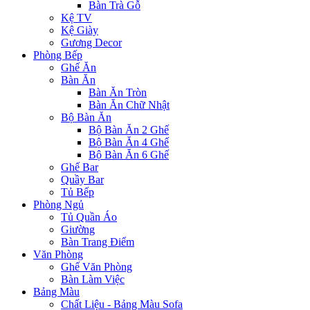
Bàn Trà Gỗ
Kệ TV
Kệ Giày
Gương Decor
Phòng Bếp
Ghế Ăn
Bàn Ăn
Bàn Ăn Tròn
Bàn Ăn Chữ Nhật
Bộ Bàn Ăn
Bộ Bàn Ăn 2 Ghế
Bộ Bàn Ăn 4 Ghế
Bộ Bàn Ăn 6 Ghế
Ghế Bar
Quầy Bar
Tủ Bếp
Phòng Ngủ
Tủ Quần Áo
Giường
Bàn Trang Điểm
Văn Phòng
Ghế Văn Phòng
Bàn Làm Việc
Bảng Màu
Chất Liệu - Bảng Màu Sofa