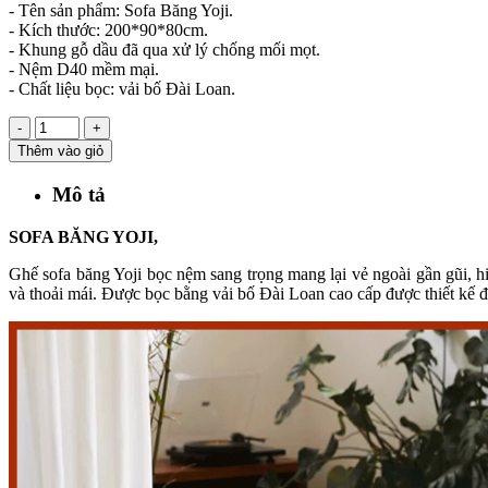
- Tên sản phẩm: Sofa Băng Yoji.
- Kích thước: 200*90*80cm.
- Khung gỗ dầu đã qua xử lý chống mối mọt.
- Nệm D40 mềm mại.
- Chất liệu bọc: vải bố Đài Loan.
-
+
Thêm vào giỏ
Mô tả
SOFA BĂNG YOJI,
Ghế sofa băng Yoji bọc nệm sang trọng mang lại vẻ ngoài gần gũi, 
và thoải mái. Được bọc bằng vải bố Đài Loan cao cấp được thiết kế đ