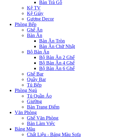
Bàn Trà Gỗ
Kệ TV
Kệ Giày
Gương Decor
Phòng Bếp
Ghế Ăn
Bàn Ăn
Bàn Ăn Tròn
Bàn Ăn Chữ Nhật
Bộ Bàn Ăn
Bộ Bàn Ăn 2 Ghế
Bộ Bàn Ăn 4 Ghế
Bộ Bàn Ăn 6 Ghế
Ghế Bar
Quầy Bar
Tủ Bếp
Phòng Ngủ
Tủ Quần Áo
Giường
Bàn Trang Điểm
Văn Phòng
Ghế Văn Phòng
Bàn Làm Việc
Bảng Màu
Chất Liệu - Bảng Màu Sofa