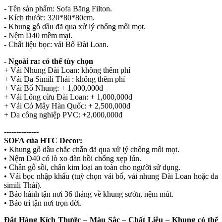
- Tên sản phẩm: Sofa Băng Filton.
- Kích thước: 320*80*80cm.
- Khung gỗ dầu đã qua xử lý chống mối mọt.
- Nệm D40 mềm mại.
- Chất liệu bọc: vải Bố Đài Loan.
- Ngoài ra: có thể tùy chọn
+ Vải Nhung Đài Loan: không thêm phí
+ Vải Da Simili Thái : không thêm phí
+ Vải Bố Nhung: + 1,000,000đ
+ Vải Lông cừu Đài Loan: + 1,000,000đ
+ Vải Cỏ Mây Hàn Quốc: + 2,500,000đ
+ Da công nghiệp PVC: +2,000,000đ
--------------
SOFA của HTC Decor:
• Khung gỗ dầu chắc chắn đã qua xử lý chống mối mọt.
• Nệm D40 có lò xo đàn hồi chống xẹp lún.
• Chân gỗ sồi, chân kim loại an toàn cho người sử dụng.
• Vải bọc nhập khẩu (tuỳ chọn vải bố, vải nhung Đài Loan hoặc da
simili Thái).
• Bảo hành tận nơi 36 tháng về khung sườn, nệm mút.
• Bảo trì tận nơi trọn đời.
Đặt Hàng Kích Thước – Màu Sắc – Chất Liệu – Khung có thể