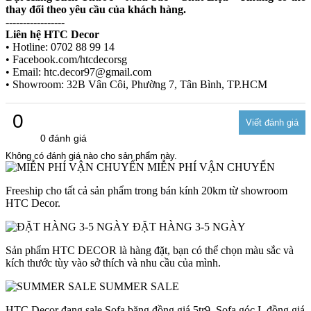
thay đổi theo yêu cầu của khách hàng.
-----------------
Liên hệ HTC Decor
• Hotline: 0702 88 99 14
• Facebook.com/htcdecorsg
• Email: htc.decor97@gmail.com
• Showroom: 32B Vân Côi, Phường 7, Tân Bình, TP.HCM
0
0 đánh giá
Không có đánh giá nào cho sản phẩm này.
MIỄN PHÍ VẬN CHUYỂN
Freeship cho tất cả sản phẩm trong bán kính 20km từ showroom
HTC Decor.
ĐẶT HÀNG 3-5 NGÀY
Sản phẩm HTC DECOR là hàng đặt, bạn có thể chọn màu sắc và
kích thước tùy vào sở thích và nhu cầu của mình.
SUMMER SALE
HTC Decor đang sale Sofa băng đồng giá 5tr9, Sofa góc L đồng giá