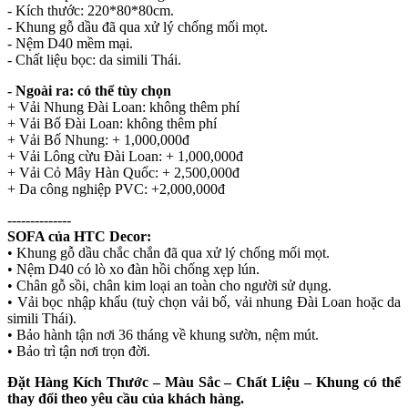
- Kích thước: 220*80*80cm.
- Khung gỗ dầu đã qua xử lý chống mối mọt.
- Nệm D40 mềm mại.
- Chất liệu bọc: da simili Thái.
- Ngoài ra: có thể tùy chọn
+ Vải Nhung Đài Loan: không thêm phí
+ Vải Bố Đài Loan: không thêm phí
+ Vải Bố Nhung: + 1,000,000đ
+ Vải Lông cừu Đài Loan: + 1,000,000đ
+ Vải Cỏ Mây Hàn Quốc: + 2,500,000đ
+ Da công nghiệp PVC: +2,000,000đ
--------------
SOFA của HTC Decor:
• Khung gỗ dầu chắc chắn đã qua xử lý chống mối mọt.
• Nệm D40 có lò xo đàn hồi chống xẹp lún.
• Chân gỗ sồi, chân kim loại an toàn cho người sử dụng.
• Vải bọc nhập khẩu (tuỳ chọn vải bố, vải nhung Đài Loan hoặc da
simili Thái).
• Bảo hành tận nơi 36 tháng về khung sườn, nệm mút.
• Bảo trì tận nơi trọn đời.
Đặt Hàng Kích Thước – Màu Sắc – Chất Liệu – Khung có thể
thay đổi theo yêu cầu của khách hàng.