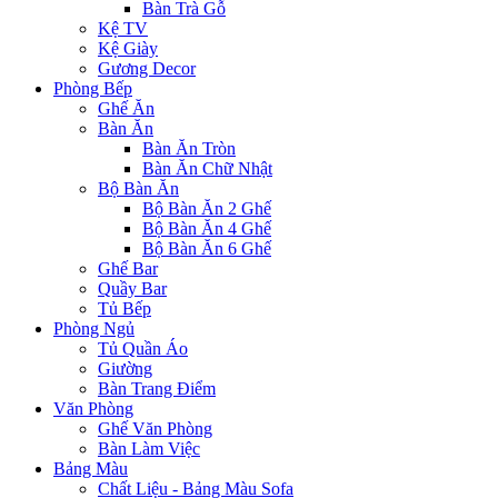
Bàn Trà Gỗ
Kệ TV
Kệ Giày
Gương Decor
Phòng Bếp
Ghế Ăn
Bàn Ăn
Bàn Ăn Tròn
Bàn Ăn Chữ Nhật
Bộ Bàn Ăn
Bộ Bàn Ăn 2 Ghế
Bộ Bàn Ăn 4 Ghế
Bộ Bàn Ăn 6 Ghế
Ghế Bar
Quầy Bar
Tủ Bếp
Phòng Ngủ
Tủ Quần Áo
Giường
Bàn Trang Điểm
Văn Phòng
Ghế Văn Phòng
Bàn Làm Việc
Bảng Màu
Chất Liệu - Bảng Màu Sofa