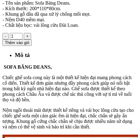
- Tên sản phẩm: Sofa Băng Deans.
- Kích thước: 200*110*80cm.
- Khung gỗ dầu đã qua xử lý chống mối mọt.
- Nệm D40 mềm mại.
- Chất liệu bọc: vải lông cừu Đài Loan.
-
+
Thêm vào giỏ
Mô tả
SOFA BĂNG DEANS,
Chiếc ghế sofa cong này là một thiết kế hiện đại mang phong cách
cổ điển. Thiết kế đơn giản nhưng đầy phong cách giúp nó nổi bật
trong bất kỳ ngôi nhà hiện đại nào. Ghế sofa được thiết kế theo
phong cách Châu Âu và được chế tác thủ công với sự tỉ mỉ về tuổi
thọ và độ bền.
Nệm ngồi thoải mái được thiết kế riêng và vải bọc lông cừu tạo cho
chiếc ghế sofa một cảm giác êm ái hiện đại, chắc chắn sẽ gây ấn
tượng. Khung gỗ cứng chắc chắn sẽ chịu được nhiều năm sử dụng
v
à nệm có thể vệ sinh và bảo trì khi cần thiết.