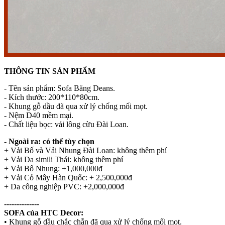
THÔNG TIN SẢN PHẨM
- Tên sản phẩm: Sofa Băng Deans.
- Kích thước: 200*110*80cm.
- Khung gỗ dầu đã qua xử lý chống mối mọt.
- Nệm D40 mềm mại.
- Chất liệu bọc: vải lông cừu Đài Loan.
- Ngoài ra: có thể tùy chọn
+ Vải Bố và Vải Nhung Đài Loan: không thêm phí
+ Vải Da simili Thái: không thêm phí
+ Vải Bố Nhung: +1,000,000đ
+ Vải Cỏ Mây Hàn Quốc: + 2,500,000đ
+ Da công nghiệp PVC: +2,000,000đ
--------------
SOFA của HTC Decor:
• Khung gỗ dầu chắc chắn đã qua xử lý chống mối mọt.