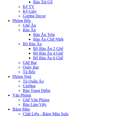
Bàn Trà Gỗ
Kệ TV
Kệ Giày
Gương Decor
Phòng Bếp
Ghế Ăn
Bàn Ăn
Bàn Ăn Tròn
Bàn Ăn Chữ Nhật
Bộ Bàn Ăn
Bộ Bàn Ăn 2 Ghế
Bộ Bàn Ăn 4 Ghế
Bộ Bàn Ăn 6 Ghế
Ghế Bar
Quầy Bar
Tủ Bếp
Phòng Ngủ
Tủ Quần Áo
Giường
Bàn Trang Điểm
Văn Phòng
Ghế Văn Phòng
Bàn Làm Việc
Bảng Màu
Chất Liệu - Bảng Màu Sofa