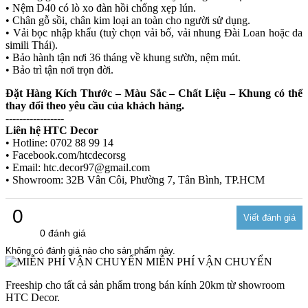
• Nệm D40 có lò xo đàn hồi chống xẹp lún.
• Chân gỗ sồi, chân kim loại an toàn cho người sử dụng.
• Vải bọc nhập khẩu (tuỳ chọn vải bố, vải nhung Đài Loan hoặc da
simili Thái).
• Bảo hành tận nơi 36 tháng về khung sườn, nệm mút.
• Bảo trì tận nơi trọn đời.
Đặt Hàng Kích Thước – Màu Sắc – Chất Liệu – Khung có thể
thay đổi theo yêu cầu của khách hàng.
-----------------
Liên hệ HTC Decor
• Hotline: 0702 88 99 14
• Facebook.com/htcdecorsg
• Email: htc.decor97@gmail.com
• Showroom: 32B Vân Côi, Phường 7, Tân Bình, TP.HCM
0
0 đánh giá
Không có đánh giá nào cho sản phẩm này.
MIỄN PHÍ VẬN CHUYỂN
Freeship cho tất cả sản phẩm trong bán kính 20km từ showroom
HTC Decor.