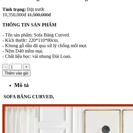
Tình trạng:
Đặt trước
10,350,000đ
11,500,000đ
THÔNG TIN SẢN PHẨM
- Tên sản phẩm: Sofa Băng Curved.
- Kích thước: 220*110*80cm.
- Khung gỗ dầu đã qua xử lý chống mối mọt.
- Nệm D40 mềm mại.
- Chất liệu bọc: vải nhung Đài Loan.
-
+
Thêm vào giỏ
Mô tả
SOFA BĂNG CURVED,