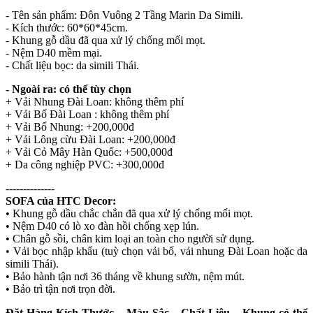
- Tên sản phẩm: Đôn Vuông 2 Tầng Marin Da Simili.
- Kích thước: 60*60*45cm.
- Khung gỗ dầu đã qua xử lý chống mối mọt.
- Nệm D40 mềm mại.
- Chất liệu bọc: da simili Thái.
- Ngoài ra: có thể tùy chọn
+ Vải Nhung Đài Loan: không thêm phí
+ Vải Bố Đài Loan : không thêm phí
+ Vải Bố Nhung: +200,000đ
+ Vải Lông cừu Đài Loan: +200,000đ
+ Vải Cỏ Mây Hàn Quốc: +500,000đ
+ Da công nghiệp PVC: +300,000đ
--------------
SOFA của HTC Decor:
• Khung gỗ dầu chắc chắn đã qua xử lý chống mối mọt.
• Nệm D40 có lò xo đàn hồi chống xẹp lún.
• Chân gỗ sồi, chân kim loại an toàn cho người sử dụng.
• Vải bọc nhập khẩu (tuỳ chọn vải bố, vải nhung Đài Loan hoặc da
simili Thái).
• Bảo hành tận nơi 36 tháng về khung sườn, nệm mút.
• Bảo trì tận nơi trọn đời.
Đặt Hàng Kích Thước – Màu Sắc – Chất Liệu – Khung có thể