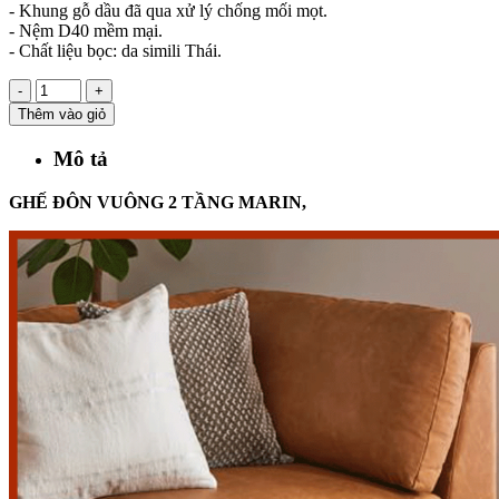
- Khung gỗ dầu đã qua xử lý chống mối mọt.
- Nệm D40 mềm mại.
- Chất liệu bọc: da simili Thái.
-
+
Thêm vào giỏ
Mô tả
GHẾ ĐÔN VUÔNG 2 TẦNG MARIN,