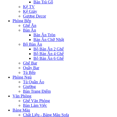
Bàn Trà Gỗ
Kệ TV
Kệ Giày
Gương Decor
Phòng Bếp
Ghế Ăn
Bàn Ăn
Bàn Ăn Tròn
Bàn Ăn Chữ Nhật
Bộ Bàn Ăn
Bộ Bàn Ăn 2 Ghế
Bộ Bàn Ăn 4 Ghế
Bộ Bàn Ăn 6 Ghế
Ghế Bar
Quầy Bar
Tủ Bếp
Phòng Ngủ
Tủ Quần Áo
Giường
Bàn Trang Điểm
Văn Phòng
Ghế Văn Phòng
Bàn Làm Việc
Bảng Màu
Chất Liệu - Bảng Màu Sofa