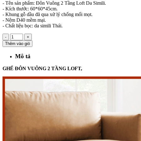
- Tên sản phẩm: Đôn Vuông 2 Tầng Loft Da Simili.
- Kích thước: 60*60*45cm.
- Khung gỗ dầu đã qua xử lý chống mối mọt.
- Nệm D40 mềm mại.
- Chất liệu bọc: da simili Thái.
-
+
Thêm vào giỏ
Mô tả
GHẾ ĐÔN VUÔNG 2 TẦNG LOFT,