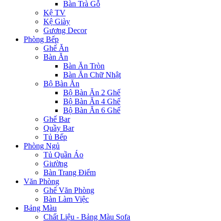
Bàn Trà Gỗ
Kệ TV
Kệ Giày
Gương Decor
Phòng Bếp
Ghế Ăn
Bàn Ăn
Bàn Ăn Tròn
Bàn Ăn Chữ Nhật
Bộ Bàn Ăn
Bộ Bàn Ăn 2 Ghế
Bộ Bàn Ăn 4 Ghế
Bộ Bàn Ăn 6 Ghế
Ghế Bar
Quầy Bar
Tủ Bếp
Phòng Ngủ
Tủ Quần Áo
Giường
Bàn Trang Điểm
Văn Phòng
Ghế Văn Phòng
Bàn Làm Việc
Bảng Màu
Chất Liệu - Bảng Màu Sofa