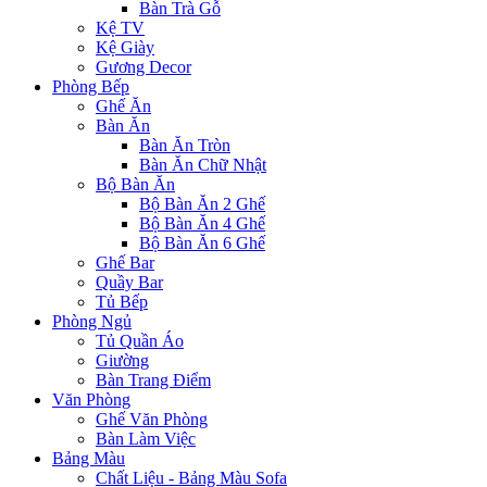
Bàn Trà Gỗ
Kệ TV
Kệ Giày
Gương Decor
Phòng Bếp
Ghế Ăn
Bàn Ăn
Bàn Ăn Tròn
Bàn Ăn Chữ Nhật
Bộ Bàn Ăn
Bộ Bàn Ăn 2 Ghế
Bộ Bàn Ăn 4 Ghế
Bộ Bàn Ăn 6 Ghế
Ghế Bar
Quầy Bar
Tủ Bếp
Phòng Ngủ
Tủ Quần Áo
Giường
Bàn Trang Điểm
Văn Phòng
Ghế Văn Phòng
Bàn Làm Việc
Bảng Màu
Chất Liệu - Bảng Màu Sofa