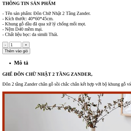
THÔNG TIN SẢN PHẨM
- Tên sản phẩm: Đôn Chữ Nhật 2 Tầng Zander.
- Kích thước: 40*60*45cm.
- Khung gỗ dầu đã qua xử lý chống mối mọt.
- Nệm D40 mềm mại.
- Chất liệu bọc: da simili Thái.
-
+
Thêm vào giỏ
Mô tả
GHẾ ĐÔN CHỮ NHẬT 2 TẦNG ZANDER,
Đôn 2 tầng Zander chân gỗ sồi chắc chắn kết hợp với bộ khung gỗ v