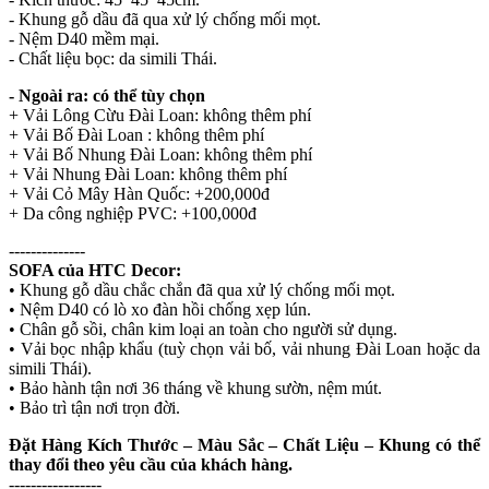
- Khung gỗ dầu đã qua xử lý chống mối mọt.
- Nệm D40 mềm mại.
- Chất liệu bọc: da simili Thái.
- Ngoài ra: có thể tùy chọn
+ Vải Lông Cừu Đài Loan: không thêm phí
+ Vải Bố Đài Loan : không thêm phí
+ Vải Bố Nhung Đài Loan: không thêm phí
+ Vải Nhung Đài Loan: không thêm phí
+ Vải Cỏ Mây Hàn Quốc: +200,000đ
+ Da công nghiệp PVC: +100,000đ
--------------
SOFA của HTC Decor:
• Khung gỗ dầu chắc chắn đã qua xử lý chống mối mọt.
• Nệm D40 có lò xo đàn hồi chống xẹp lún.
• Chân gỗ sồi, chân kim loại an toàn cho người sử dụng.
• Vải bọc nhập khẩu (tuỳ chọn vải bố, vải nhung Đài Loan hoặc da
simili Thái).
• Bảo hành tận nơi 36 tháng về khung sườn, nệm mút.
• Bảo trì tận nơi trọn đời.
Đặt Hàng Kích Thước – Màu Sắc – Chất Liệu – Khung có thể
thay đổi theo yêu cầu của khách hàng.
-----------------