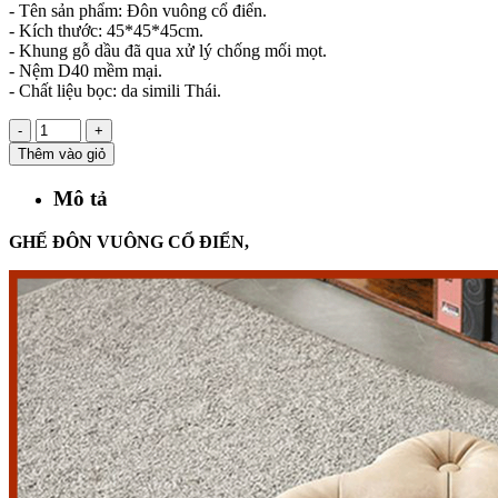
- Tên sản phẩm: Đôn vuông cổ điển.
- Kích thước: 45*45*45cm.
- Khung gỗ dầu đã qua xử lý chống mối mọt.
- Nệm D40 mềm mại.
- Chất liệu bọc: da simili Thái.
-
+
Thêm vào giỏ
Mô tả
GHẾ ĐÔN VUÔNG CỔ ĐIỂN,