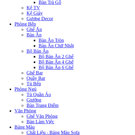
Bàn Trà Gỗ
Kệ TV
Kệ Giày
Gương Decor
Phòng Bếp
Ghế Ăn
Bàn Ăn
Bàn Ăn Tròn
Bàn Ăn Chữ Nhật
Bộ Bàn Ăn
Bộ Bàn Ăn 2 Ghế
Bộ Bàn Ăn 4 Ghế
Bộ Bàn Ăn 6 Ghế
Ghế Bar
Quầy Bar
Tủ Bếp
Phòng Ngủ
Tủ Quần Áo
Giường
Bàn Trang Điểm
Văn Phòng
Ghế Văn Phòng
Bàn Làm Việc
Bảng Màu
Chất Liệu - Bảng Màu Sofa