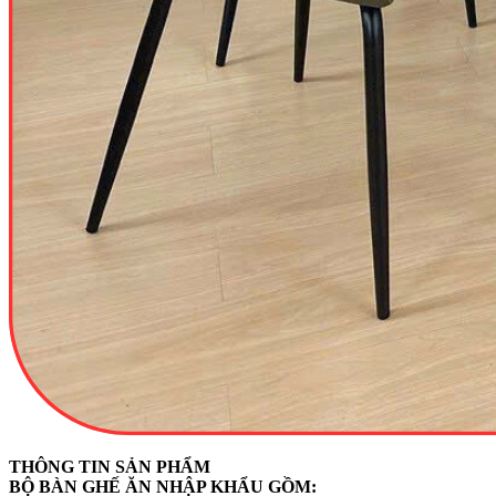
THÔNG TIN SẢN PHẨM
BỘ BÀN GHẾ ĂN NHẬP KHẨU GỒM: