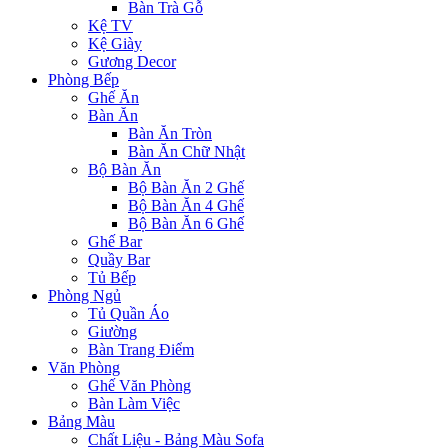
Bàn Trà Gỗ
Kệ TV
Kệ Giày
Gương Decor
Phòng Bếp
Ghế Ăn
Bàn Ăn
Bàn Ăn Tròn
Bàn Ăn Chữ Nhật
Bộ Bàn Ăn
Bộ Bàn Ăn 2 Ghế
Bộ Bàn Ăn 4 Ghế
Bộ Bàn Ăn 6 Ghế
Ghế Bar
Quầy Bar
Tủ Bếp
Phòng Ngủ
Tủ Quần Áo
Giường
Bàn Trang Điểm
Văn Phòng
Ghế Văn Phòng
Bàn Làm Việc
Bảng Màu
Chất Liệu - Bảng Màu Sofa