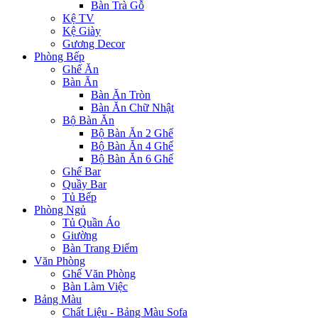
Bàn Trà Gỗ
Kệ TV
Kệ Giày
Gương Decor
Phòng Bếp
Ghế Ăn
Bàn Ăn
Bàn Ăn Tròn
Bàn Ăn Chữ Nhật
Bộ Bàn Ăn
Bộ Bàn Ăn 2 Ghế
Bộ Bàn Ăn 4 Ghế
Bộ Bàn Ăn 6 Ghế
Ghế Bar
Quầy Bar
Tủ Bếp
Phòng Ngủ
Tủ Quần Áo
Giường
Bàn Trang Điểm
Văn Phòng
Ghế Văn Phòng
Bàn Làm Việc
Bảng Màu
Chất Liệu - Bảng Màu Sofa