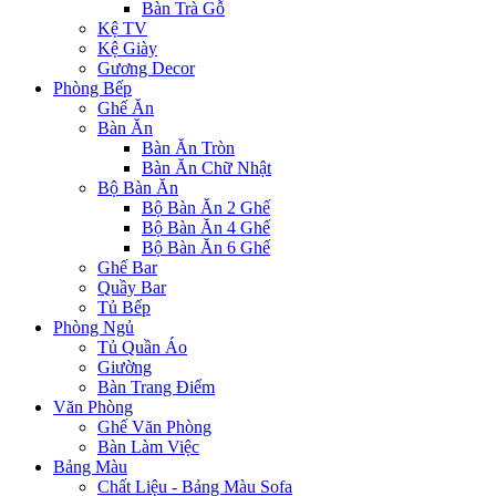
Bàn Trà Gỗ
Kệ TV
Kệ Giày
Gương Decor
Phòng Bếp
Ghế Ăn
Bàn Ăn
Bàn Ăn Tròn
Bàn Ăn Chữ Nhật
Bộ Bàn Ăn
Bộ Bàn Ăn 2 Ghế
Bộ Bàn Ăn 4 Ghế
Bộ Bàn Ăn 6 Ghế
Ghế Bar
Quầy Bar
Tủ Bếp
Phòng Ngủ
Tủ Quần Áo
Giường
Bàn Trang Điểm
Văn Phòng
Ghế Văn Phòng
Bàn Làm Việc
Bảng Màu
Chất Liệu - Bảng Màu Sofa