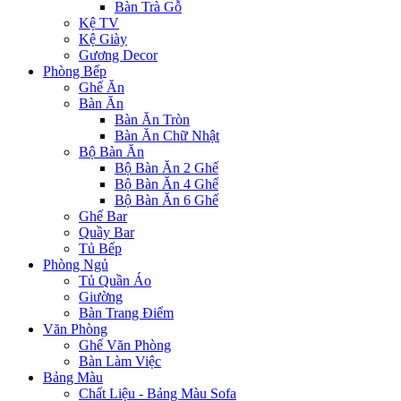
Bàn Trà Gỗ
Kệ TV
Kệ Giày
Gương Decor
Phòng Bếp
Ghế Ăn
Bàn Ăn
Bàn Ăn Tròn
Bàn Ăn Chữ Nhật
Bộ Bàn Ăn
Bộ Bàn Ăn 2 Ghế
Bộ Bàn Ăn 4 Ghế
Bộ Bàn Ăn 6 Ghế
Ghế Bar
Quầy Bar
Tủ Bếp
Phòng Ngủ
Tủ Quần Áo
Giường
Bàn Trang Điểm
Văn Phòng
Ghế Văn Phòng
Bàn Làm Việc
Bảng Màu
Chất Liệu - Bảng Màu Sofa