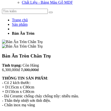
Chất Liệu - Bảng Màu Gỗ MDF
Trang chủ
Sản phẩm
Bàn Ăn Tròn
Bàn Ăn Tròn Chân Trụ
Tình trạng:
Còn Hàng
6,300,000đ
7,300,000đ
THÔNG TIN SẢN PHẨM
:
- Có 2 kích thước:
+ D135cm x C80cm
+ D150cm x C80cm
- Đá Ceramic chống cháy chống trầy: nhiều màu.
- Thân thép nhiệt sơn tĩnh điện.
- Chân inox mạ vàng