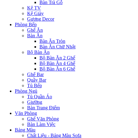
Bàn Trà Gỗ
Kệ TV
Kệ Giày
Gương Decor
Phòng Bếp
Ghế Ăn
Bàn Ăn
Bàn Ăn Tròn
Bàn Ăn Chữ Nhật
Bộ Bàn Ăn
Bộ Bàn Ăn 2 Ghế
Bộ Bàn Ăn 4 Ghế
Bộ Bàn Ăn 6 Ghế
Ghế Bar
Quầy Bar
Tủ Bếp
Phòng Ngủ
Tủ Quần Áo
Giường
Bàn Trang Điểm
Văn Phòng
Ghế Văn Phòng
Bàn Làm Việc
Bảng Màu
Chất Liệu - Bảng Màu Sofa