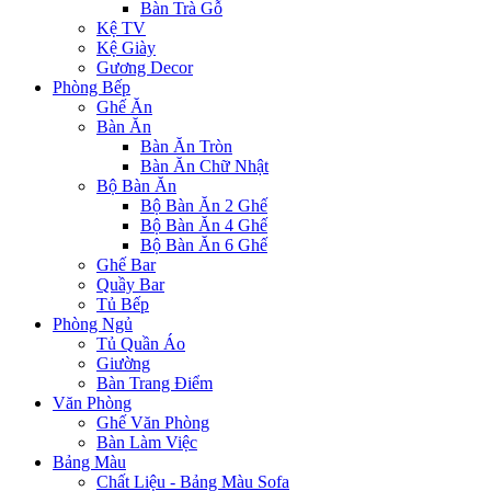
Bàn Trà Gỗ
Kệ TV
Kệ Giày
Gương Decor
Phòng Bếp
Ghế Ăn
Bàn Ăn
Bàn Ăn Tròn
Bàn Ăn Chữ Nhật
Bộ Bàn Ăn
Bộ Bàn Ăn 2 Ghế
Bộ Bàn Ăn 4 Ghế
Bộ Bàn Ăn 6 Ghế
Ghế Bar
Quầy Bar
Tủ Bếp
Phòng Ngủ
Tủ Quần Áo
Giường
Bàn Trang Điểm
Văn Phòng
Ghế Văn Phòng
Bàn Làm Việc
Bảng Màu
Chất Liệu - Bảng Màu Sofa