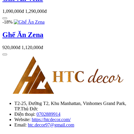
1,090,000đ
1,290,000đ
-18%
Ghế Ăn Zena
920,000đ
1,120,000đ
T2-25, Đường T2, Khu Manhattan, Vinhomes Grand Park,
TP.Thủ Đức
Điện thoại:
0702889914
Website:
https://htcdecor.com/
Email:
htc.decor97@gmail.com