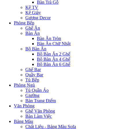
Bàn Trà Gỗ
Kệ TV
Kệ Giày
Gương Decor
Phòng Bếp
Ghế Ăn
Bàn Ăn
Bàn Ăn Tròn
Bàn Ăn Chữ Nhật
Bộ Bàn Ăn
Bộ Bàn Ăn 2 Ghế
Bộ Bàn Ăn 4 Ghế
Bộ Bàn Ăn 6 Ghế
Ghế Bar
Quầy Bar
Tủ Bếp
Phòng Ngủ
Tủ Quần Áo
Giường
Bàn Trang Điểm
Văn Phòng
Ghế Văn Phòng
Bàn Làm Việc
Bảng Màu
Chất Liệu - Bảng Màu Sofa