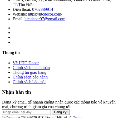
TP.Thủ Đức
Điện thoại:
0702889914
Website:
https://htcdecor.com/
Email:
htc.decor97@gmail.com
Thông tin
Về HTC Decor
Chính sách thanh toán
Thông tin giao hàng
Chính sách bảo hành
Chính sách bảo mật
Nhận bản tin
Đăng ký email để nhanh chóng nhận được các thông báo về khuyến
mại, chương trình giảm giá của chúng tôi
Đăng ký!
© Copyright 2022-2026 HTC Decor.
Thiết kế bởi
Zozo