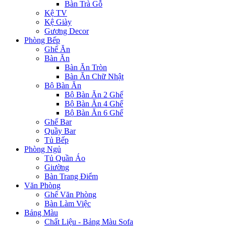
Bàn Trà Gỗ
Kệ TV
Kệ Giày
Gương Decor
Phòng Bếp
Ghế Ăn
Bàn Ăn
Bàn Ăn Tròn
Bàn Ăn Chữ Nhật
Bộ Bàn Ăn
Bộ Bàn Ăn 2 Ghế
Bộ Bàn Ăn 4 Ghế
Bộ Bàn Ăn 6 Ghế
Ghế Bar
Quầy Bar
Tủ Bếp
Phòng Ngủ
Tủ Quần Áo
Giường
Bàn Trang Điểm
Văn Phòng
Ghế Văn Phòng
Bàn Làm Việc
Bảng Màu
Chất Liệu - Bảng Màu Sofa